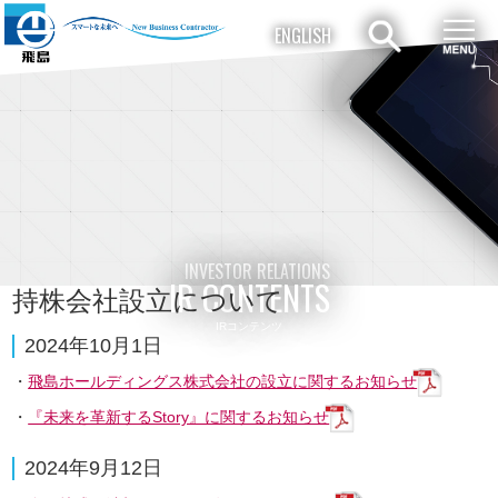
ENGLISH
COMPANY
INVESTOR RELATIONS
会社案内
株主・投資家のみなさまへ
SUSTAINABILITY
CONCIERGE
TRANSFORMATION
建設コンシェルジュ
INVESTOR RELATIONS
サステナビリティ
IR CONTENTS
持株会社設立について
IRコンテンツ
PEOPLE
2024年10月1日
採用情報
飛島ホールディングス株式会社の設立に関するお知らせ
『未来を革新するStory』に関するお知らせ
ANTARCTICA
RESULTS
2024年9月12日
飛島╳南極
プロジェクト紹介／施工実績