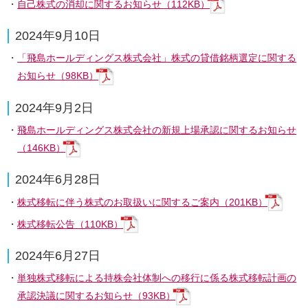
自己株式の消却に関するお知らせ（112KB）
2024年9月10日
TECHNOLOGY
CHALLENGING FOR THE FUTURE
飛島の技術
防災のトビシマ
「飛島ホールディングス株式会社」株式の貸借銘柄選定に関する
お知らせ（98KB）
2024年9月2日
SOLUTIONS
LABORATORY
飛島ホールディングス株式会社の新規上場承認に関するお知らせ
リニューアル／ソリューション
技術研究所
（146KB）
2024年6月28日
CUSTOMER SUPPORT CENTER
INQUIRY
株式移転に伴う株式のお取扱いに関するご案内（201KB）
カスタマーサポートセンター
お問い合わせ
株式移転公告（110KB）
取引先登録関係
指定請求書
ENGLISH
2024年6月27日
主要なグループ会社
単独株式移転による持株会社体制への移行に係る株式移転計画の
株式会社E&CS
承認決議に関するお知らせ（93KB）