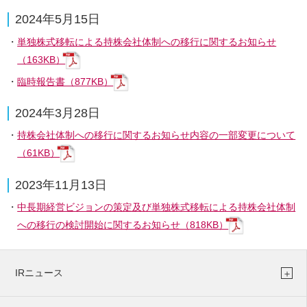
杉田建設株式会社
2024年5月15日
株式会社テクアノーツ
株式会社フォーユー
単独株式移転による持株会社体制への移行に関するお知らせ
株式会社アクシスウェア
（163KB）
株式会社ネクストフィールド
臨時報告書（877KB）
株式会社ウッドエンジニアリング
極東建設株式会社
2024年3月28日
共和成産株式会社
持株会社体制への移行に関するお知らせ内容の一部変更について
（61KB）
2023年11月13日
中長期経営ビジョンの策定及び単独株式移転による持株会社体制
への移行の検討開始に関するお知らせ（818KB）
IRニュース