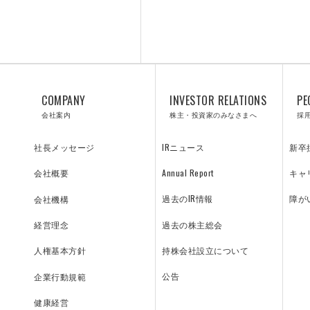
プロジェクト紹介／施工実績
G
COMPANY
INVESTOR RELATIONS
PE
会社案内
株主・投資家のみなさまへ
採
飛島の技術
IRニュース
新卒
社長メッセージ
Annual Report
キャ
会社概要
過去のIR情報
障が
会社機構
過去の株主総会
経営理念
持株会社設立について
人権基本方針
公告
企業行動規範
健康経営