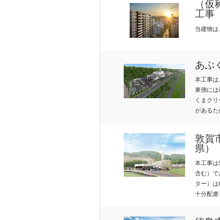
（仮
工事
当建物は
あぶ
本工事は
東側には
くまクリ
があるた
敦賀
CONC
P
県）
本工事は
含む）で
ター）は
十分配慮