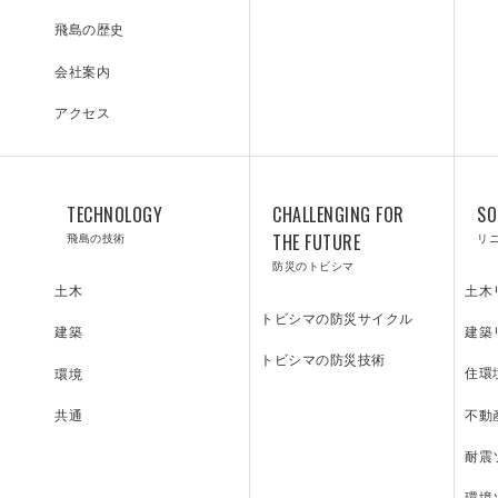
飛島の歴史
会社案内
アクセス
TECHNOLOGY
CHALLENGING FOR
SO
飛島の技術
THE FUTURE
リ
防災のトビシマ
土木
土木
トビシマの防災サイクル
建築
建築
トビシマの防災技術
住環
環境
不動
共通
耐震
環境