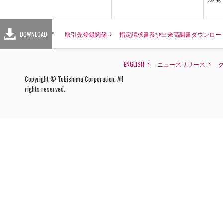
DOWNLOAD
取引先登録関係
指定請求書及び出来高調書ダウンロー
ENGLISH
ニュースリリース
Copyright © Tobishima Corporation, All
rights reserved.
SOLU
L