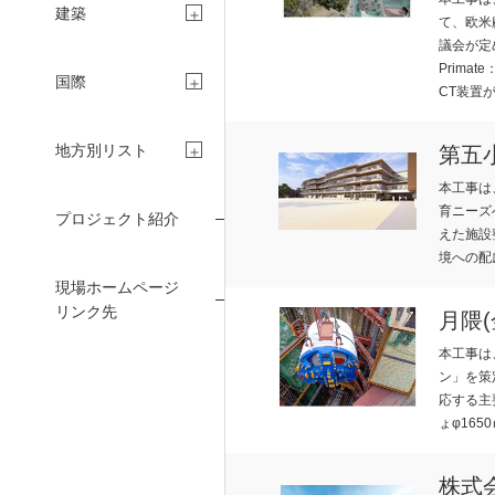
建築
て、欧米
議会が定
Prim
国際
会社案内
CT装置
R
地方別リスト
第五
本工事は
育ニーズ
プロジェクト紹介
えた施設
境への配
現場ホームページ
I
リンク先
月隈
本工事は
ン」を策
応する主
ょφ16
株主・投資家
株式