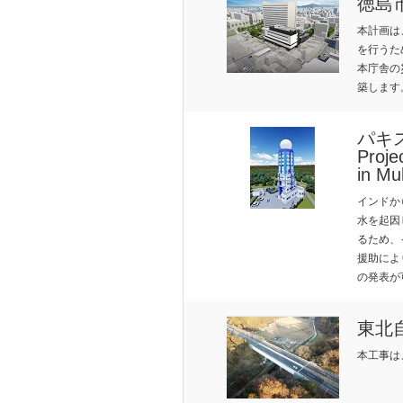
徳島
IERGE
E
本計画は
を行うた
本庁舎の
築します
パキ
Proje
建設コンシェルジュ
採用情報
in Mu
インドか
水を起因
るため、
援助によ
の発表が
東北
本工事は