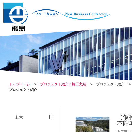
COMP
I
トップページ
プロジェクト紹介／施工実績
プロジェクト紹介
プロジェクト紹介
ANY
T
（仮
土木
本館
本工事は