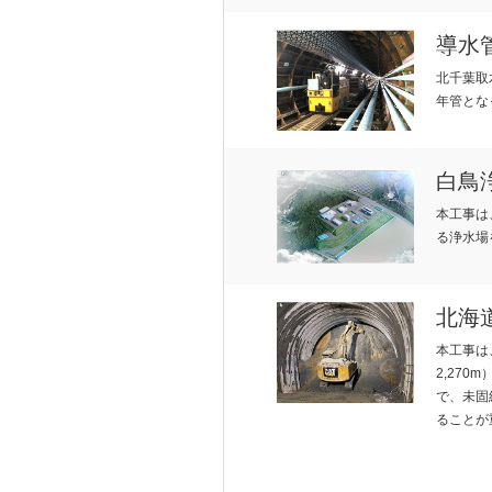
導水
北千葉取
年管とな
RESU
T
白鳥
本工事は
る浄水場
北海
LTS
N
本工事は、
2,270
で、未固
ることが