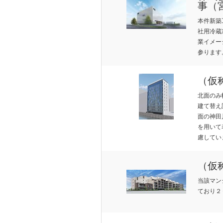
事（
本件新築
社用冷蔵
業イメー
参ります
（仮
北面のみ
建て替え
面の神田
を用いて
慮してい
（仮
当該マン
ており２