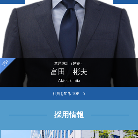
構造設計（建築）
堀之内 亮
Ryou Horinouchi
社員を知る TOP
採用情報