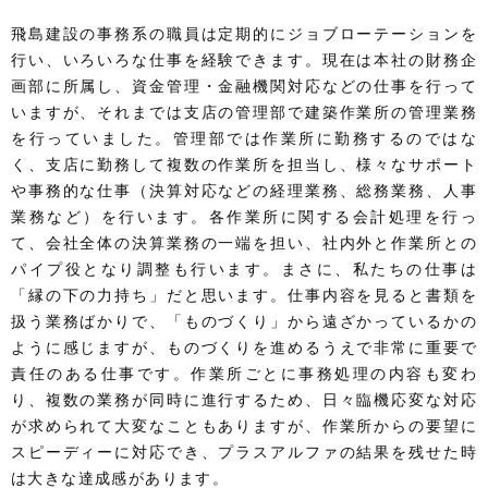
飛島建設の事務系の職員は定期的にジョブローテーションを
行い、いろいろな仕事を経験できます。現在は本社の財務企
画部に所属し、資金管理・金融機関対応などの仕事を行って
いますが、それまでは支店の管理部で建築作業所の管理業務
を行っていました。管理部では作業所に勤務するのではな
く、支店に勤務して複数の作業所を担当し、様々なサポート
や事務的な仕事（決算対応などの経理業務、総務業務、人事
業務など）を行います。各作業所に関する会計処理を行っ
て、会社全体の決算業務の一端を担い、社内外と作業所との
パイプ役となり調整も行います。まさに、私たちの仕事は
「縁の下の力持ち」だと思います。仕事内容を見ると書類を
扱う業務ばかりで、「ものづくり」から遠ざかっているかの
ように感じますが、ものづくりを進めるうえで非常に重要で
責任のある仕事です。作業所ごとに事務処理の内容も変わ
り、複数の業務が同時に進行するため、日々臨機応変な対応
が求められて大変なこともありますが、作業所からの要望に
スピーディーに対応でき、プラスアルファの結果を残せた時
は大きな達成感があります。