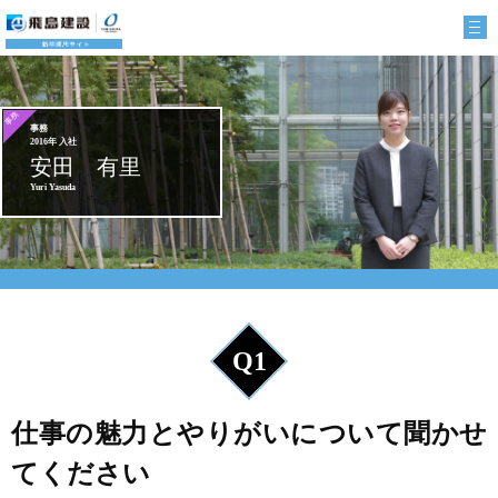
事務
2016年 入社
安田 有里
Yuri Yasuda
Q1
仕事の魅力とやりがいについて聞かせ
てください