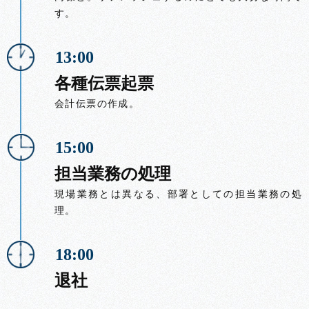
す。
13:00
各種伝票起票
会計伝票の作成。
15:00
担当業務の処理
現場業務とは異なる、部署としての担当業務の処
理。
18:00
退社