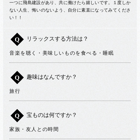
一つに飛島建設があり、共に働けたら嬉しいです。１度しか
ない人生、悔いのないよう、自分に素直になってみてくださ
い！！
リラックスする方法は？
Q
音楽を聴く・美味しいものを食べる・睡眠
趣味はなんですか？
Q
旅行
宝ものは何ですか？
Q
家族・友人との時間