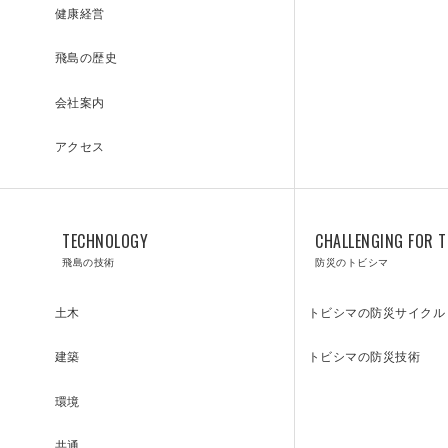
健康経営
飛島の歴史
会社案内
アクセス
TECHNOLOGY
CHALLENGING FOR T
飛島の技術
防災のトビシマ
INQUIRY
トビシマの防災サイクル
土木
トビシマの防災技術
建築
環境
お問い合わせ
共通