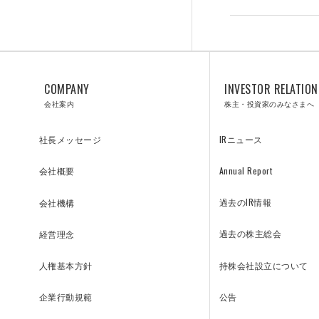
COMPANY
INVESTOR RELATION
SOLUTIONS
会社案内
株主・投資家のみなさまへ
IRニュース
社長メッセージ
Annual Report
会社概要
リニューアル／ソリューション
過去のIR情報
会社機構
過去の株主総会
経営理念
持株会社設立について
人権基本方針
公告
企業行動規範