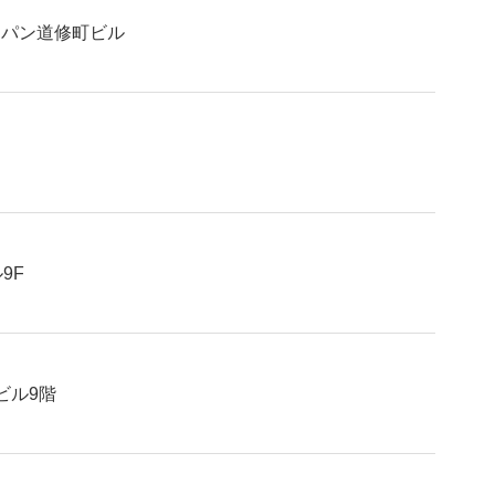
CHALLENGI
ャパン道修町ビル
NG FOR THE
9F
FUTURE
ビル9階
防災のトビシマ