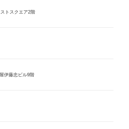
ANTARCTIC
ーストスクエア2階
A
屋伊藤忠ビル9階
飛島╳南極