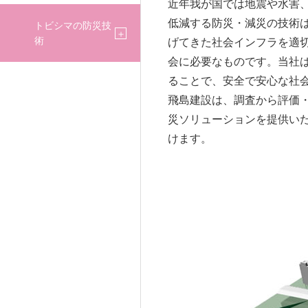
REL
ILIT
近年我が国では地震や水害
低減する防災・減災の技術
トビシマの防災技
術
げてきた社会インフラを適
会に必要なものです。当社
ATI
Y
ることで、安全で安心な社
飛島建設は、調査から評価
災ソリューションを提供い
けます。
ONS
TRA
株主・投資家のみ
NSF
なさまへ