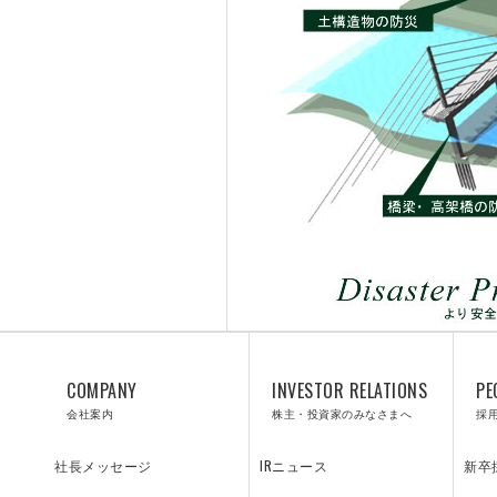
OR
MAT
ION
サステナビリティ
COMPANY
INVESTOR RELATIONS
PE
会社案内
株主・投資家のみなさまへ
採
CON
PEO
ANT
IRニュース
新卒
社長メッセージ