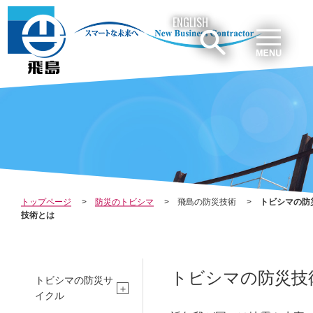
ENGLISH
CO
INV
SUS
MPA
EST
TAI
トップページ
防災のトビシマ
飛島の防災技術
トビシマの防
技術とは
NY
OR
NAB
トビシマの防災技
トビシマの防災サ
イクル
会社案内