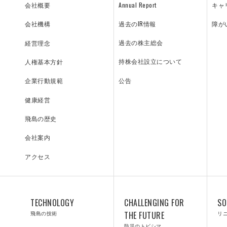
Annual Report
キャ
会社概要
過去のIR情報
障が
会社機構
CIE
PLE
ARC
過去の株主総会
経営理念
持株会社設立について
人権基本方針
公告
企業行動規範
採用情報
RGE
TIC
健康経営
飛島の歴史
建設コンシェルジ
A
会社案内
ュ
アクセス
飛島╳南極
TECHNOLOGY
CHALLENGING FOR
SO
飛島の技術
THE FUTURE
リ
防災のトビシマ