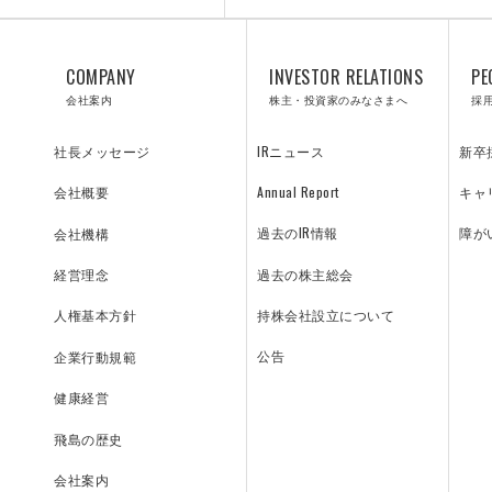
COMPANY
INVESTOR RELATIONS
PE
ON
会社案内
株主・投資家のみなさまへ
採
IRニュース
新卒
社長メッセージ
Annual Report
キャ
会社概要
サステナビリテ
過去のIR情報
障が
会社機構
ィ
過去の株主総会
経営理念
持株会社設立について
人権基本方針
公告
企業行動規範
健康経営
CO
PE
AN
飛島の歴史
会社案内