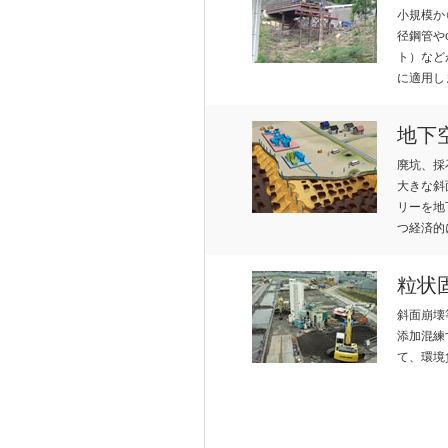
SF
みなさまへ
小規模か
径鋼管や
ト）など
に適用し
OR
地下
廃坑、採
大きな斜
リーを地
つ経済的
M
粒状
斜面崩壊
添加混練
て、環境
ATI