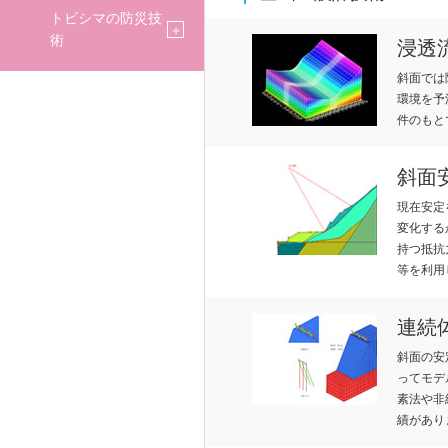
PA
ST
AI
トビシマの防災技
術
浸透
斜面では
環境を予
NY
OR
NA
件のもと
斜面
現在安定
変化する
会社案内
RE
BI
持つ抵抗
等を利用
連続
斜面の安
LA
LIT
ってモデ
素法や非
績があり