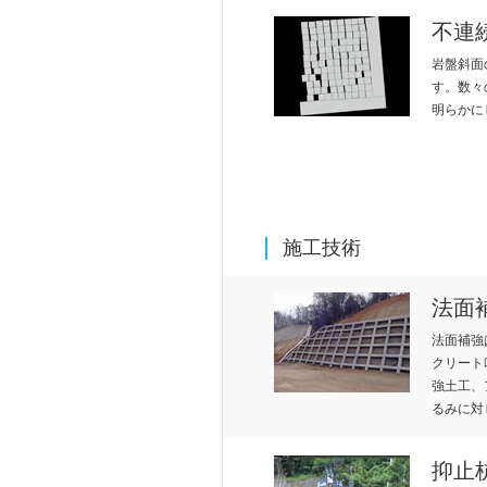
不連
TI
Y
岩盤斜面
す。数々
明らかに
ON
TR
施工技術
法面
S
AN
法面補強
クリート
強土工、
るみに対
抑止
株主・投資家の