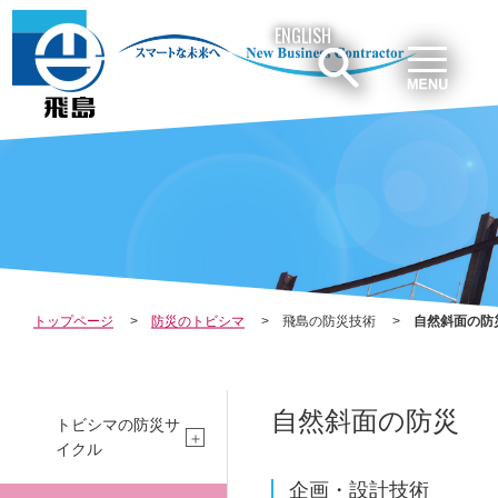
ENGLISH
CO
IN
SU
M
VE
ST
トップページ
防災のトビシマ
飛島の防災技術
自然斜面の防
自然斜面の防災
トビシマの防災サ
イクル
企画・設計技術