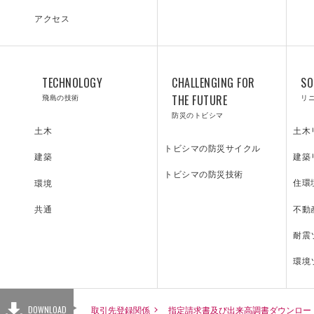
アクセス
NC
OP
TA
TECHNOLOGY
CHALLENGING FOR
SO
飛島の技術
THE FUTURE
リ
防災のトビシマ
土木
土木
IE
LE
RC
トビシマの防災サイクル
建築
建築
トビシマの防災技術
住環
環境
不動
共通
耐震
採用情報
RG
TI
環境
DOWNLOAD
取引先登録関係
指定請求書及び出来高調書ダウンロー