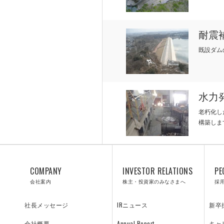
耐震
既設ダム
RESULTS
TE
水力
プロジェクト紹介／施工実績
Y
老朽化し
構築しま
飛島の技術
COMPANY
INVESTOR RELATIONS
PE
会社案内
株主・投資家のみなさまへ
採
IRニュース
新卒
社長メッセージ
Annual Report
キャ
会社概要