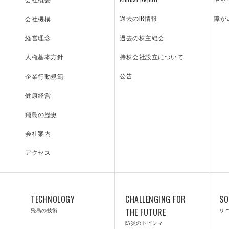
過去のIR情報
障が
会社機構
過去の株主総会
経営理念
持株会社設立について
人権基本方針
SOLUTIONS
LA
公告
企業行動規範
健康経営
リニューアル／ソリューション
Y
飛島の歴史
会社案内
アクセス
技術研究所
TECHNOLOGY
CHALLENGING FOR
SO
飛島の技術
THE FUTURE
リ
防災のトビシマ