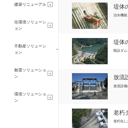
建築リニューアル
堤体
治水機能
住環境ソリューシ
ョン
堤体
不動産ソリューシ
既設ダム
ョン
CONCIERGE
PEO
耐震ソリューショ
ン
放流
放流設備
環境ソリューショ
建設コンシェルジュ
採用情報
ン
老朽
老朽化し