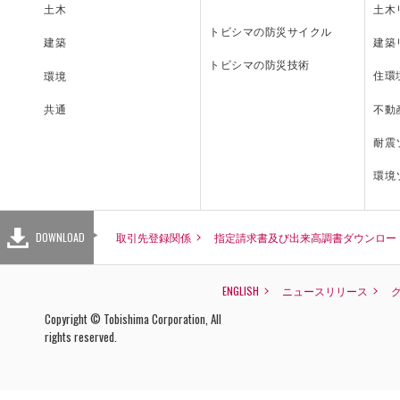
土木
土木
トビシマの防災サイクル
建築
建築
トビシマの防災技術
住環
環境
INQUIRY
不動
共通
耐震
環境
お問い合わせ
DOWNLOAD
取引先登録関係
指定請求書及び出来高調書ダウンロー
主要なグループ会社
取引先登録関係
指定請求書
ENGLISH
ENGLISH
ニュースリリース
株式会社E&CS
Copyright © Tobishima Corporation, All
杉田建設株式会社
rights reserved.
株式会社テクアノーツ
株式会社フォーユー
株式会社アクシスウェア