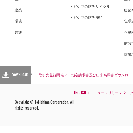
トビシマの防災サイクル
建築
建築
トビシマの防災技術
住環
環境
INQUIRY
不動
共通
耐震
環境
お問い合わせ
DOWNLOAD
取引先登録関係
指定請求書及び出来高調書ダウンロー
主要なグループ会社
取引先登録関係
指定請求書
ENGLISH
ENGLISH
ニュースリリース
株式会社E&CS
Copyright © Tobishima Corporation, All
杉田建設株式会社
rights reserved.
株式会社テクアノーツ
株式会社フォーユー
株式会社アクシスウェア
株式会社ネクストフィー