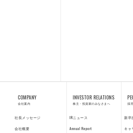
RESULTS
TE
プロジェクト紹介／施工実績
Y
飛島の技術
COMPANY
INVESTOR RELATIONS
PE
会社案内
株主・投資家のみなさまへ
採
IRニュース
新卒
社長メッセージ
Annual Report
キャ
会社概要