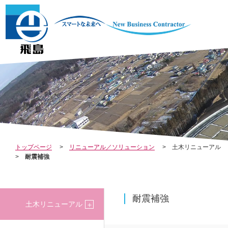
COMPANY
INV
会社案内
REL
トップページ
リニューアル／ソリューション
土木リニューアル
耐震補強
株主・投資家の
耐震補強
土木リニューアル