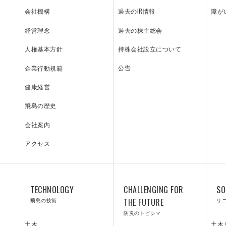
過去のIR情報
障が
会社機構
過去の株主総会
経営理念
持株会社設立について
人権基本方針
SOLUTIONS
LA
公告
企業行動規範
健康経営
リニューアル／ソリューション
Y
飛島の歴史
会社案内
アクセス
技術研究所
TECHNOLOGY
CHALLENGING FOR
SO
飛島の技術
THE FUTURE
リ
防災のトビシマ
土木
土木