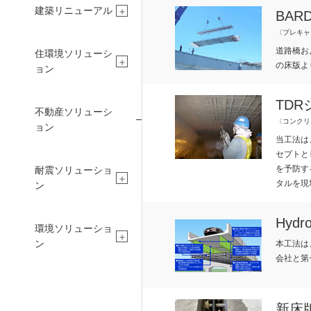
建築リニューアル
BAR
〈プレキャ
道路橋お
住環境ソリューシ
の床版よ
ョン
TD
不動産ソリューシ
〈コンクリ
ョン
当工法は
セプトと
CONCIERGE
PEO
を予防す
耐震ソリューショ
タルを現
ン
Hydr
建設コンシェルジュ
採用情報
環境ソリューショ
ン
本工法は
会社と第
新床