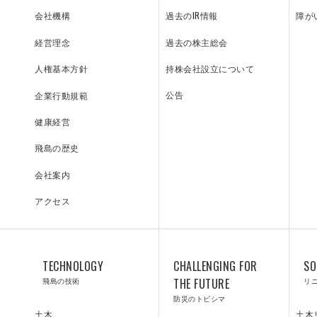
過去のIR情報
障が
会社機構
過去の株主総会
経営理念
持株会社設立について
人権基本方針
SOLUTIONS
LA
公告
企業行動規範
健康経営
リニューアル／ソリューション
Y
飛島の歴史
会社案内
アクセス
技術研究所
TECHNOLOGY
CHALLENGING FOR
SO
飛島の技術
THE FUTURE
リ
防災のトビシマ
土木
土木