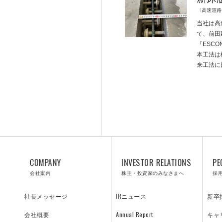
〈高速道路
当社は高
て、前田
「ESC
本工法は
RESULTS
TE
来工法に
プロジェクト紹介／施工実績
Y
飛島の技術
COMPANY
INVESTOR RELATIONS
PE
会社案内
株主・投資家のみなさまへ
採
IRニュース
新卒
社長メッセージ
Annual Report
キャ
会社概要