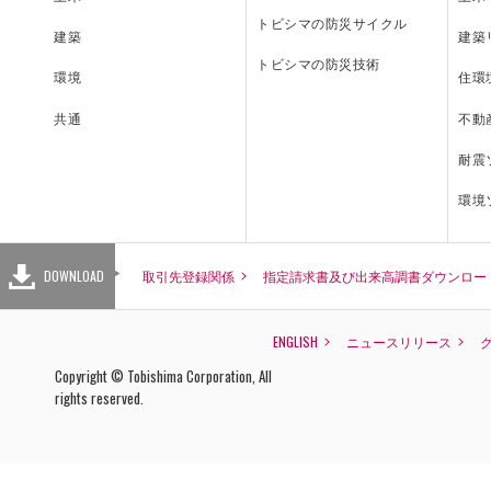
トビシマの防災サイクル
建築
建築
トビシマの防災技術
住環
環境
INQUIRY
不動
共通
耐震
環境
お問い合わせ
DOWNLOAD
取引先登録関係
指定請求書及び出来高調書ダウンロー
主要なグループ会社
取引先登録関係
指定請求書
ENGLISH
ENGLISH
ニュースリリース
株式会社E&CS
Copyright © Tobishima Corporation, All
杉田建設株式会社
rights reserved.
株式会社テクアノーツ
株式会社フォーユー
株式会社アクシスウェア
株式会社ネクストフィー