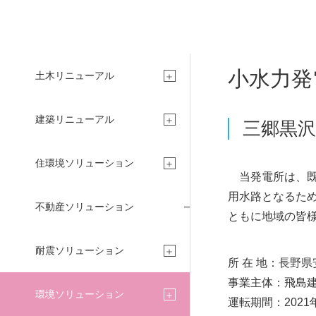
NY
小水力発
土木リニューアル
会社案内
建築リニューアル
三郷黒沢
住環境ソリューション
当発電所は、既
用水路となるた
不動産ソリューション
ともに地域の皆
耐震ソリューション
所 在 地：長野県
事業主体：飛島
環境ソリューション
運転期間：2021