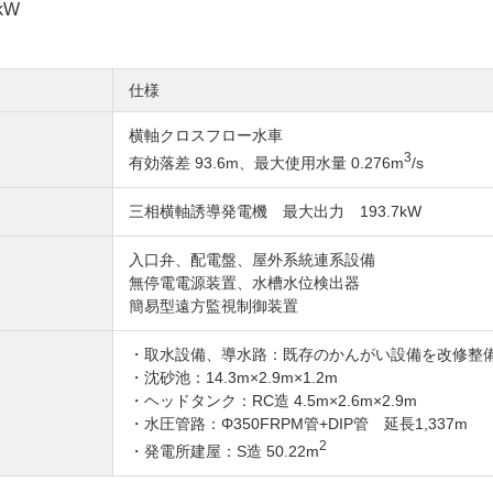
ONS
kW
仕様
横軸クロスフロー水車
株主・投資家のみなさまへ
3
有効落差 93.6m、最大使用水量 0.276m
/s
三相横軸誘導発電機 最大出力 193.7kW
入口弁、配電盤、屋外系統連系設備
無停電電源装置、水槽水位検出器
簡易型遠方監視制御装置
・取水設備、導水路：既存のかんがい設備を改修整
・沈砂池：14.3m×2.9m×1.2m
・ヘッドタンク：RC造 4.5m×2.6m×2.9m
・水圧管路：Φ350FRPM管+DIP管 延長1,337m
2
・発電所建屋：S造 50.22m