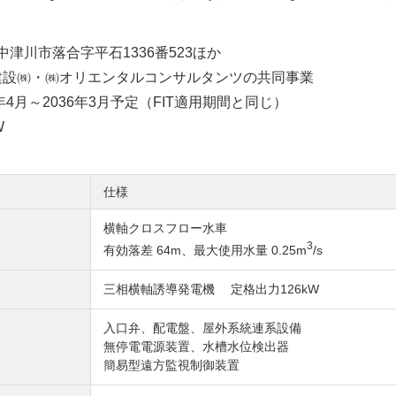
中津川市落合字平石1336番523ほか
建設㈱・㈱オリエンタルコンサルタンツの共同事業
TECHN
年4月～2036年3月予定（FIT適用期間と同じ）
W
仕様
横軸クロスフロー水車
3
有効落差 64m、最大使用水量 0.25m
/s
OLOGY
三相横軸誘導発電機 定格出力126kW
入口弁、配電盤、屋外系統連系設備
無停電電源装置、水槽水位検出器
簡易型遠方監視制御装置