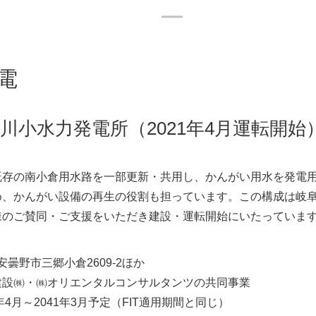
OR
電
RELATI
川小水力発電所（2021年4月運転開始
存の南小倉用水路を一部更新・共用し、かんがい用水を発電用
め、かんがい設備の再生の役割も担っています。この構成は岐阜
様のご賛同・ご支援をいただき建設・運転開始にいたっていま
安曇野市三郷小倉2609-2ほか
建設㈱・㈱オリエンタルコンサルタンツの共同事業
年4月～2041年3月予定（FIT適用期間と同じ）