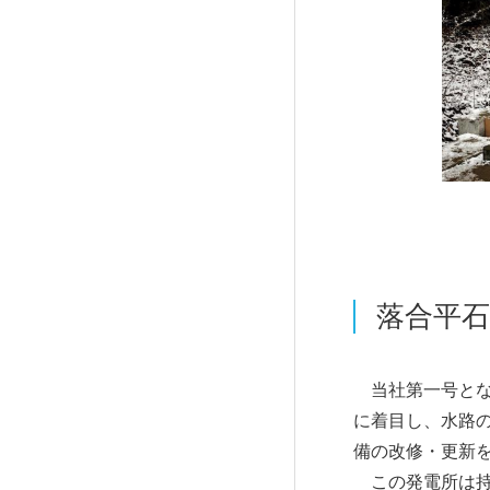
RGE
落合平石
建設コンシェルジュ
当社第一号とな
に着目し、水路
備の改修・更新
この発電所は持