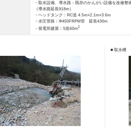
・取水設備、導水路：既存のかんがい設備を改修整
（導水路延長918m）
・ヘッドタンク：RC造 4.5m×2.1m×3.6m
飛島の技術
・水圧管路：Φ450FRPM管 延長430m
2
・発電所建屋：S造60m
■ 取水槽