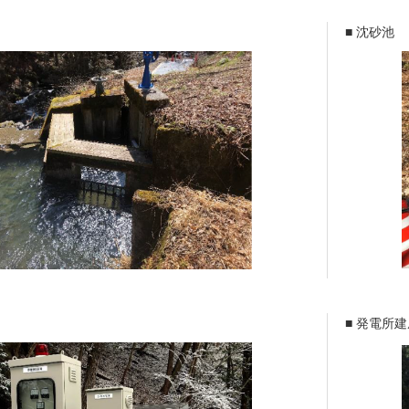
■ 沈砂池
PEOPLE
■ 発電所