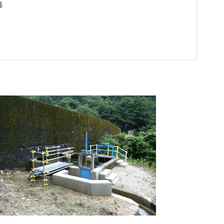
備
G FOR
THE