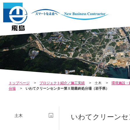
COMPANY
IN
会社案内
RE
トップページ
プロジェクト紹介／施工実績
土木
環境施設・
分場
いわてクリーンセンター第Ⅱ期最終処分場（岩手県）
S
いわてクリーンセ
土木