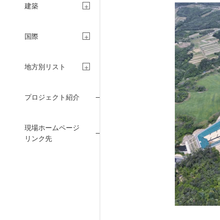
建築
株主・投資家の
国際
地方別リスト
プロジェクト紹介
現場ホームページ
リンク先
CONCIER
PE
採用情報