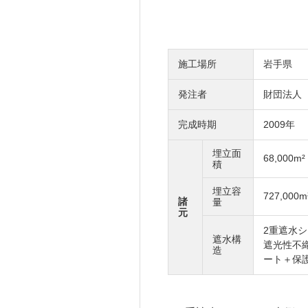
GE
施工場所
岩手県
建設コンシェルジュ
発注者
財団法人
完成時期
2009年
埋立面
68,000m²
積
RESULTS
TE
埋立容
727,000m
諸
量
元
2重遮水
遮水構
遮光性不
造
ート＋保
プロジェクト紹介／施工実績
OG