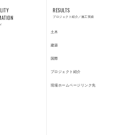
防災のトビシマ
LITY
RESULTS
MATION
プロジェクト紹介／施工実績
ィ
土木
建築
CUSTOMER
国際
プロジェクト紹介
SUPPORT
現場ホームページリンク先
CENTER