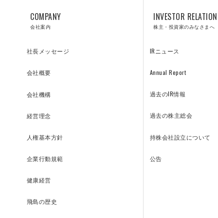
COMPANY
INVESTOR RELATION
会社案内
株主・投資家のみなさまへ
IRニュース
社長メッセージ
Annual Report
会社概要
SOLUTIONS
過去のIR情報
会社機構
過去の株主総会
経営理念
リニューアル／ソリューション
持株会社設立について
人権基本方針
公告
企業行動規範
健康経営
飛島の歴史