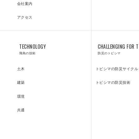
会社案内
アクセス
TECHNOLOGY
CHALLENGING FOR T
飛島の技術
防災のトビシマ
INQUIRY
トビシマの防災サイクル
土木
トビシマの防災技術
建築
お問い合わせ
環境
共通
DOWNLOAD
取引先登録関係
指定請求書