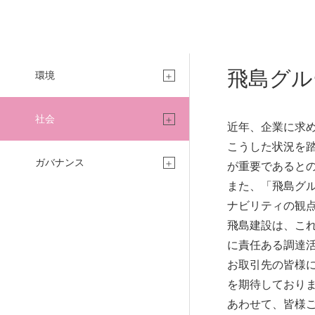
飛島グル
環境
社会
近年、企業に求
こうした状況を
ガバナンス
が重要であると
また、「飛島グ
ナビリティの観
CONCIERGE
飛島建設は、こ
に責任ある調達
お取引先の皆様
を期待しており
建設コンシェルジュ
あわせて、皆様