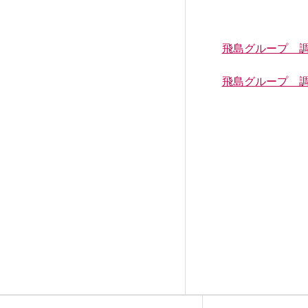
飛島グループ 調
RESULTS
飛島グループ 調
プロジェクト紹介／施工実績