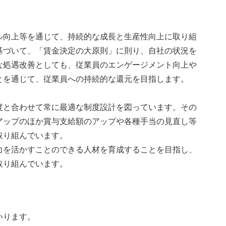
ANTARCTIC
向上等を通じて、持続的な成長と生産性向上に取り組
基づいて、「賃金決定の大原則」に則り、自社の状況を
な処遇改善としても、従業員のエンゲージメント向上や
とを通じて、従業員への持続的な還元を目指します。
A
と合わせて常に最適な制度設計を図っています。その
アップのほか賞与支給額のアップや各種手当の見直し等
取り組んでいます。
を活かすことのできる人材を育成することを目指し、
飛島╳南極
取り組んでいます。
いります。