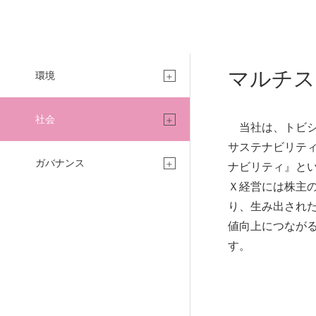
マルチス
環境
社会
当社は、トビシ
サステナビリテ
ガバナンス
ナビリティ』と
Ｘ経営には株主
り、生み出され
値向上につなが
す。