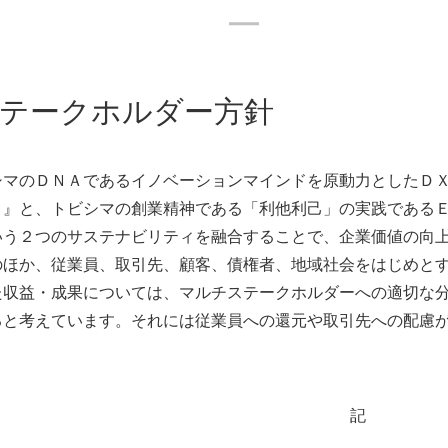
テークホルダー方針
マのＤＮＡであるイノベーションマインドを原動力としたＤＸ
ィ』と、トビシマの創業精神である「利他利己」の実践である
いう２つのサステナビリティを融合することで、企業価値の向
のほか、従業員、取引先、顧客、債権者、地域社会をはじめと
た収益・成果については、マルチステークホルダーへの適切な
ると考えています。それには従業員への還元や取引先への配慮
記