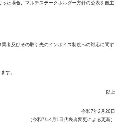
った場合、マルチステークホルダー方針の公表を自主
CHALLENGI
業者及びその取引先のインボイス制度への対応に関す
NG FOR
ります。
以上
THE
令和7年2月20日
（令和7年4月1日代表者変更による更新）