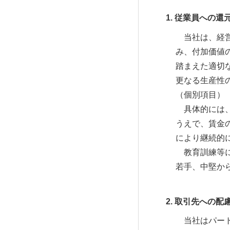
CONCIERGE
従業員への還
当社は、経営
み、付加価値
踏まえた適切
更なる生産性
建設コンシェルジュ
（個別項目）
具体的には、
うえで、賃金
により継続的
教育訓練等に
若手、中堅か
取引先への配
当社はパート