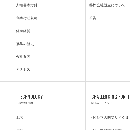
持株会社設立について
人権基本方針
リニューアル／ソリューション
公告
企業行動規範
健康経営
飛島の歴史
会社案内
アクセス
TECHNOLOGY
CHALLENGING FOR T
飛島の技術
防災のトビシマ
トビシマの防災サイクル
土木
トビシマの防災技術