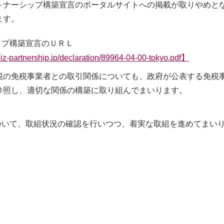
ナーシップ構築宣言のポータルサイトへの掲載が取りやめとな
TECHNOLO
ます。
ップ構築宣言のＵＲＬ
iz-partnership.jp/declaration/89964-04-00-tokyo.pdf】
の免税事業者との取引関係についても、政府が公表する免税事
GY
参照し、適切な関係の構築に取り組んでまいります。
ついて、取組状況の確認を行いつつ、着実な取組を進めてまい
飛島の技術