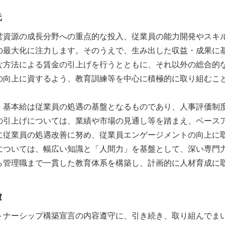
PEOPLE
元
資源の成長分野への重点的な投入、従業員の能力開発やスキル
の最大化に注力します。そのうえで、生み出した収益・成果に
な方法による賃金の引上げを行うとともに、それ以外の総合的
の向上に資するよう、教育訓練等を中心に積極的に取り組むこ
採用情報
基本給は従業員の処遇の基盤となるものであり、人事評価制度
の引上げについては、業績や市場の見通し等を踏まえ、ベース
に従業員の処遇改善に努め、従業員エンゲージメントの向上に
ついては、幅広い知識と「人間力」を基盤として、深い専門力
ら管理職まで一貫した教育体系を構築し、計画的に人材育成に
慮
ナーシップ構築宣言の内容遵守に、引き続き、取り組んでま