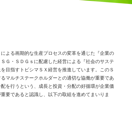
TRANSFOR
MATION
による画期的な生産プロセスの変革を通じた『企業の
ＥＳＧ・ＳＤＧｓに配慮した経営による『社会のサステ
上を目指すトビシマＳＸ経営を推進しています。このＳ
するマルチステークホルダーとの適切な協働が重要であ
サステナビリティ
分配を行うという、成長と投資・分配の好循環が企業価
が重要であると認識し、以下の取組を進めてまいりま