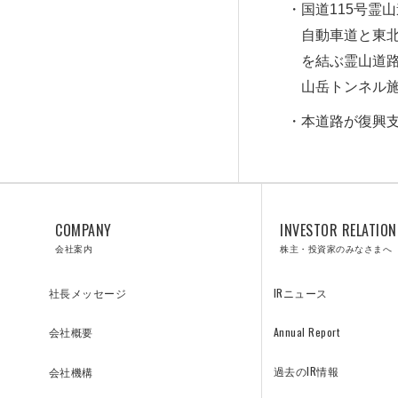
国道115号
自動車道と東北
を結ぶ霊山道路
山岳トンネル
本道路が復興
COMPANY
INVESTOR RELATION
SOLUTIONS
会社案内
株主・投資家のみなさまへ
IRニュース
社長メッセージ
Annual Report
会社概要
リニューアル／ソリューション
過去のIR情報
会社機構