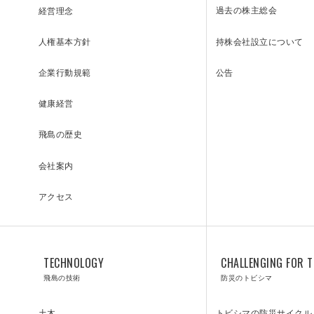
過去の株主総会
経営理念
持株会社設立について
人権基本方針
公告
企業行動規範
健康経営
飛島の歴史
会社案内
アクセス
INQUIRY
TECHNOLOGY
CHALLENGING FOR T
飛島の技術
防災のトビシマ
トビシマの防災サイクル
土木