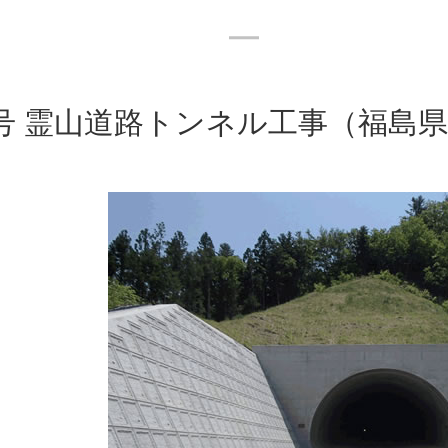
5号 霊山道路トンネル工事（福島
PEOPLE