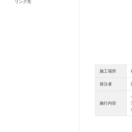
リンク先
建設コンシェルジュ
RESULTS
施工場所
発注者
プロジェクト紹介／施工実績
施行内容