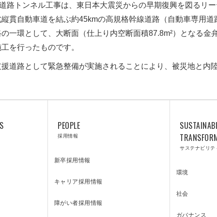
霊山道路トンネル工事は、東日本大震災からの早期復興を図るリ
縦貫自動車道を結ぶ約45kmの高規格幹線道路（自動車専用道
の一環として、大断面（仕上り内空断面積87.8m²）となる
施工を行ったものです。
支援道路として緊急整備が実施されることにより、被災地と内
S
PEOPLE
SUSTAINABI
LABORATORY
採用情報
TRANSFOR
サステナビリテ
新卒採用情報
環境
キャリア採用情報
技術研究所
社会
障がい者採用情報
ガバナンス