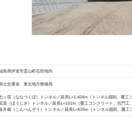
採用情報
TECHNOLOGY
福島県伊達市霊山町石田地内
国土交通省 東北地方整備局
飛島の技術
七ッ窪（ななつくぼ）トンネル／延長L=1,404m（トンネル掘削、覆
宝直（ほうじき）トンネル／延長L=161m（覆工コンクリート、坑門工
金弁蔵（こんべんぞう）トンネル／延長L=626m（トンネル掘削、覆