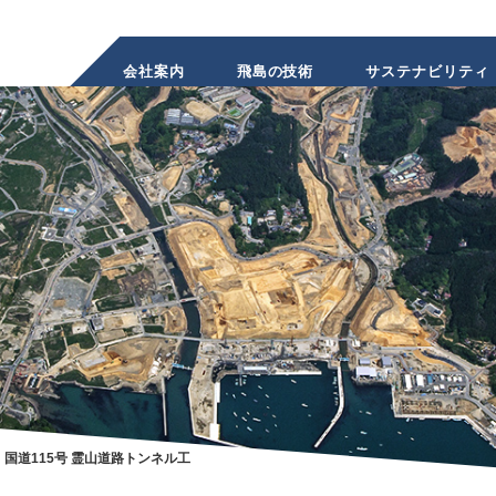
会社案内
飛島の技術
サステナビリティ
INVESTOR
RELATIONS
株主・投資家のみなさまへ
国道115号 霊山道路トンネル工