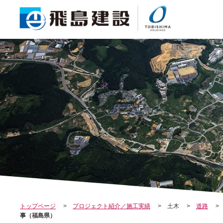
COMPANY
会社案内
トップページ
プロジェクト紹介／施工実績
土木
道路
事（福島県）