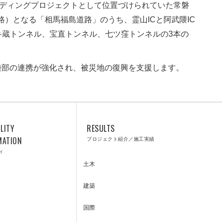
FUTURE
ーディングプロジェクトとして位置づけられていた常磐
路）となる「相馬福島道路」のうち、霊山ICと阿武隈IC
金弁蔵トンネル、宝直トンネル、七ツ窪トンネルの3本の
防災のトビシマ
陸部の連携が強化され、被災地の復興を支援します。
LITY
RESULTS
CUSTOMER
MATION
プロジェクト紹介／施工実績
ィ
土木
建築
国際