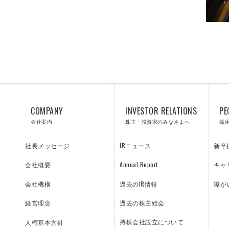
ULT
COMPANY
INVESTOR RELATIONS
PE
会社案内
株主・投資家のみなさまへ
採
S
IRニュース
新卒
社長メッセージ
Annual Report
キャ
会社概要
過去のIR情報
障が
会社機構
過去の株主総会
経営理念
持株会社設立について
人権基本方針