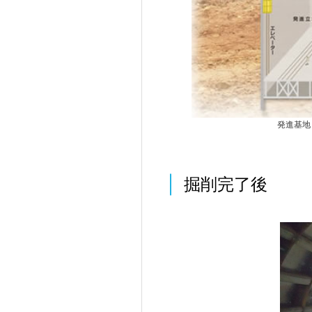
CIER
P
発進基地
採用情報
GE
掘削完了後
建設コンシェルジュ