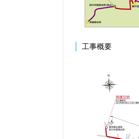
工事概要
株主・投資