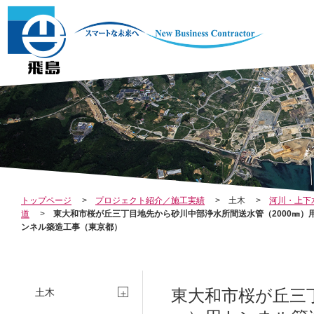
CO
I
トップページ
プロジェクト紹介／施工実績
土木
河川・上下
道
東大和市桜が丘三丁目地先から砂川中部浄水所間送水管（2000㎜）
ンネル築造工事（東京都）
東大和市桜が丘三丁
土木