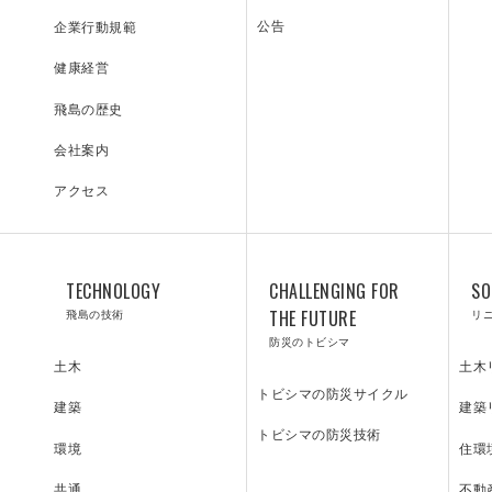
プロジェクト紹介／施工実績
公告
企業行動規範
健康経営
飛島の歴史
会社案内
アクセス
飛島の技術
TECHNOLOGY
CHALLENGING FOR
SO
飛島の技術
THE FUTURE
リ
防災のトビシマ
土木
土木
トビシマの防災サイクル
建築
建築
トビシマの防災技術
住環
環境
不動
共通