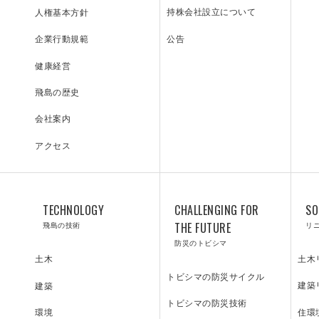
持株会社設立について
人権基本方針
公告
企業行動規範
健康経営
SOLUTI
L
飛島の歴史
会社案内
アクセス
ONS
T
TECHNOLOGY
CHALLENGING FOR
SO
飛島の技術
THE FUTURE
リ
防災のトビシマ
土木
土木
トビシマの防災サイクル
リニューアル／ソリューション
技術研究所
建築
建築
トビシマの防災技術
住環
環境