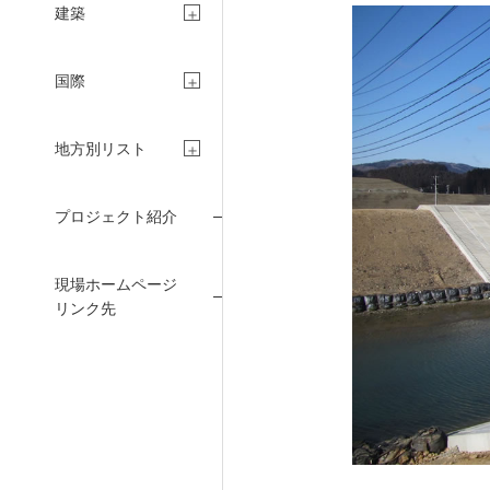
RE
建築
国際
N
地方別リスト
プロジェクト紹介
現場ホームページ
株主・投資家の
リンク先