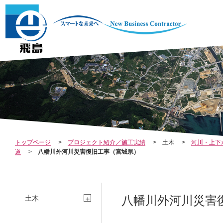
COMPA
IN
トップページ
プロジェクト紹介／施工実績
土木
河川・上下
NY
O
道
八幡川外河川災害復旧工事（宮城県）
八幡川外河川災害
土木
会社案内