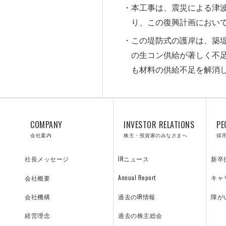
S
L
本工事は、震災による津
り、この復興計画におい
この堤防式の護岸は、築
プロジェクト紹介／施工実績
飛島の技術
の生コン供給が著しく不
も材料の供給不足を解消
COMPANY
INVESTOR RELATIONS
PE
会社案内
株主・投資家のみなさまへ
採
IRニュース
新卒
社長メッセージ
Annual Report
キャ
会社概要
過去のIR情報
障が
会社機構
過去の株主総会
経営理念