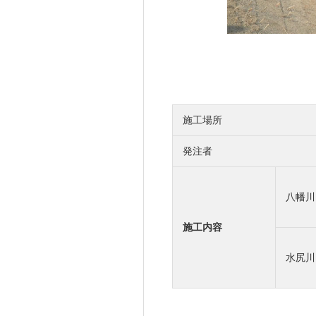
RGE
建設コンシェルジュ
施工場所
発注者
RESULT
T
八幡川
施工内容
水尻川