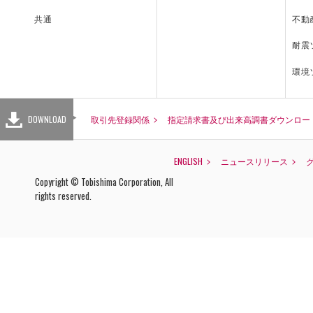
不動
共通
耐震
環境
DOWNLOAD
取引先登録関係
指定請求書及び出来高調書ダウンロー
ENGLISH
ニュースリリース
Copyright © Tobishima Corporation, All
rights reserved.